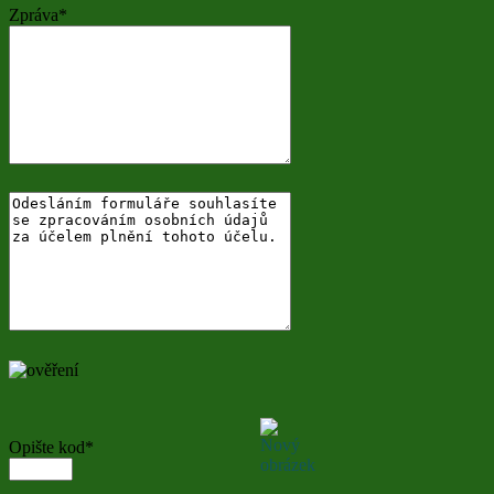
Zpráva
*
Opište kod
*