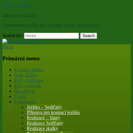
Skip to content
zahrady-jiracek.cz
Zahradnické služby pro zahrady, parky, poradenství
Search for:
Search
Menu
Primární menu
Úvodní stránka
Naše služby
Péče o zahradu
Péče o trávník
Řez dřevin
Ceník
Fotogalerie
Jezírko – Sedlčany
Příprava pro koupací jezírko
Realizace – Slapy
Realizace Sedlčany
Realizace skalky