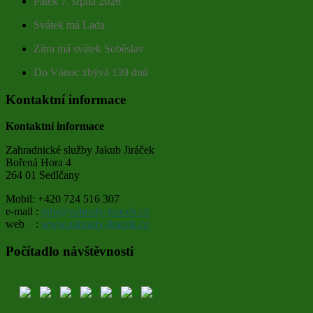
Pátek 7. srpna 2026
Svátek má Lada
Zítra má svátek Soběslav
Do Vánoc zbývá 139 dnů
Kontaktní informace
Kontaktní informace
Zahradnické služby Jakub Jiráček
Bořená Hora 4
264 01 Sedlčany
Mobil: +420 724 516 307
e-mail :
info@zahrady-jiracek.cz
web :
www.zahrady-jiracek.cz
Počítadlo návštěvnosti