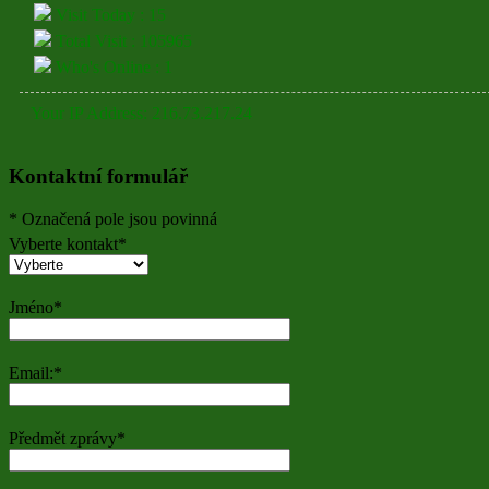
Visit Today : 15
Total Visit : 105965
Who's Online : 1
Your IP Address: 216.73.217.24
Kontaktní formulář
*
Označená pole jsou povinná
Vyberte kontakt
*
Jméno
*
Email:
*
Předmět zprávy
*