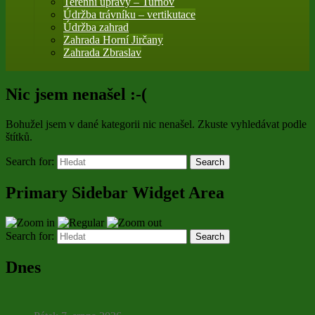
Terénní úpravy – Turnov
Údržba trávníku – vertikutace
Údržba zahrad
Zahrada Horní Jirčany
Zahrada Zbraslav
Nic jsem nenašel :-(
Bohužel jsem v dané kategorii nic nenašel. Zkuste vyhledávat podle
štítků.
Search for:
Search
Primary Sidebar Widget Area
Search for:
Search
Dnes